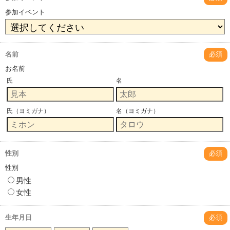
参加イベント
名前
必須
お名前
氏
名
氏（ヨミガナ）
名（ヨミガナ）
性別
必須
性別
男性
女性
生年月日
必須