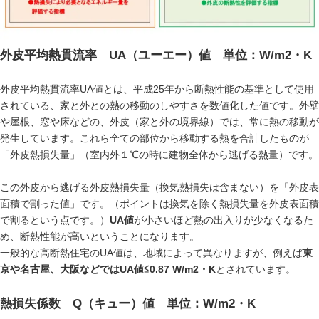
外皮平均熱貫流率 UA（ユーエー）値 単位：W/m2・K
外皮平均熱貫流率UA値とは、平成25年から断熱性能の基準として使用
されている、家と外との熱の移動のしやすさを数値化した値です。外壁
や屋根、窓や床などの、外皮（家と外の境界線）では、常に熱の移動が
発生しています。これら全ての部位から移動する熱を合計したものが
「外皮熱損失量」（室内外１℃の時に建物全体から逃げる熱量）です。
この外皮から逃げる外皮熱損失量（換気熱損失は含まない）を「外皮表
面積で割った値」です。（ポイントは換気を除く熱損失量を外皮表面積
で割るという点です。）
UA値
が小さいほど熱の出入りが少なくなるた
め、断熱性能が高いということになります。
一般的な高断熱住宅のUA値は、地域によって異なりますが、例えば
東
京や名古屋、大阪などではUA値≦0.87 W/m2・K
とされています。
熱損失係数 Q（キュー）値 単位：W/m2・K