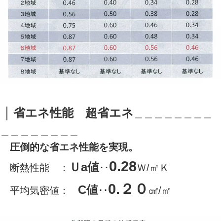
｜
省エネ性能 超省エネ
＿＿＿＿＿＿＿＿
＿＿＿＿＿＿＿＿
圧倒的な省エネ性能を実現。
0.28
Ｕa値
断熱性能 ：
･･
Ｗ/㎡Ｋ
0.２０
C値
平均気密値：
･･
㎠/㎡