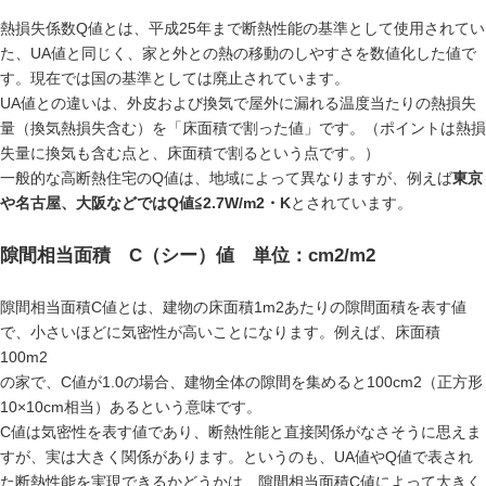
熱損失係数Q値とは、平成25年まで断熱性能の基準として使用されてい
た、UA値と同じく、家と外との熱の移動のしやすさを数値化した値で
す。現在では国の基準としては廃止されています。
UA値との違いは、外皮および換気で屋外に漏れる温度当たりの熱損失
量（換気熱損失含む）を「床面積で割った値」です。（ポイントは熱損
失量に換気も含む点と、床面積で割るという点です。）
一般的な高断熱住宅のQ値は、地域によって異なりますが、例えば
東京
や名古屋、大阪などではQ値≦2.7W/m2・K
とされています。
隙間相当面積 C（シー）値 単位：cm2/m2
隙間相当面積C値とは、建物の床面積1m2あたりの隙間面積を表す値
で、小さいほどに気密性が高いことになります。例えば、床面積
100m2
の家で、C値が1.0の場合、建物全体の隙間を集めると100cm2（正方形
10×10cm相当）あるという意味です。
C値は気密性を表す値であり、断熱性能と直接関係がなさそうに思えま
すが、実は大きく関係があります。というのも、UA値やQ値で表され
た断熱性能を実現できるかどうかは、隙間相当面積C値によって大きく