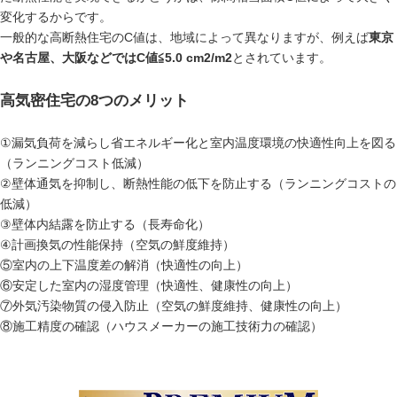
変化するからです。
一般的な高断熱住宅のC値は、地域によって異なりますが、例えば
東京
や名古屋、大阪などではC値≦5.0 cm2/m2
とされています。
高気密住宅の8つのメリット
①漏気負荷を減らし省エネルギー化と室内温度環境の快適性向上を図る
（ランニングコスト低減）
②壁体通気を抑制し、断熱性能の低下を防止する（ランニングコストの
低減）
③壁体内結露を防止する（長寿命化）
④計画換気の性能保持（空気の鮮度維持）
⑤室内の上下温度差の解消（快適性の向上）
⑥安定した室内の湿度管理（快適性、健康性の向上）
⑦外気汚染物質の侵入防止（空気の鮮度維持、健康性の向上）
⑧施工精度の確認（ハウスメーカーの施工技術力の確認）