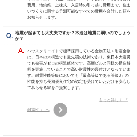
費用、地鎮祭、上棟式、入居時の引っ越し費用まで、住ま
いづくりに関する予測可能なすべての費用を合計した額を
お知らせします。
地震が起きても大丈夫ですか？木造は地震に弱いのでしょう
か？
ハウスクリエイトで標準採用している金物工法＋耐震金物
は、日本の木構造でも最先端の技術であり、東日本大震災
でも被害がゼロの構造躯体です。高層ビルと同様の構造解
析を実施していることで高い耐震性の裏付けとなっていま
す。耐震性能等級においても「最高等級である等級3」の
性能を持ち長期優良住宅の認定を受けていただける安心し
て暮らせる家をご提案します。
もっと詳しく 『
耐震性 』 へ