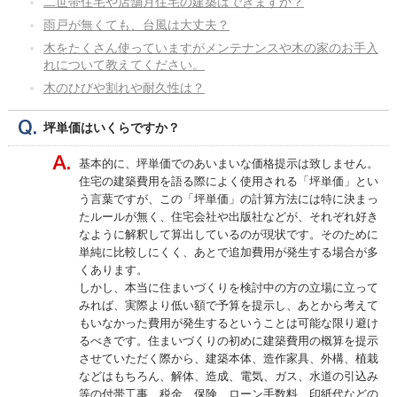
二世帯住宅や店舗月住宅の建築はできますか？
雨戸が無くても、台風は大丈夫？
木をたくさん使っていますがメンテナンスや木の家のお手入
れについて教えてください。
木のひびや割れや耐久性は？
坪単価はいくらですか？
基本的に、坪単価でのあいまいな価格提示は致しません。
住宅の建築費用を語る際によく使用される「坪単価」とい
う言葉ですが、この「坪単価」の計算方法には特に決まっ
たルールが無く、住宅会社や出版社などが、それぞれ好き
なように解釈して算出しているのが現状です。そのために
単純に比較しにくく、あとで追加費用が発生する場合が多
くあります。
しかし、本当に住まいづくりを検討中の方の立場に立って
みれば、実際より低い額で予算を提示し、あとから考えて
もいなかった費用が発生するということは可能な限り避け
るべきです。住まいづくりの初めに建築費用の概算を提示
させていただく際から、建築本体、造作家具、外構、植栽
などはもちろん、解体、造成、電気、ガス、水道の引込み
等の付帯工事、税金、保険、ローン手数料、印紙代などの