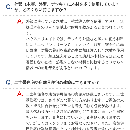
外部（木塀、外壁、デッキ）に木材を多く使用しています
が、どのくらい持ちますか？
外部に使っている木材は、乾式注入材を使用しており、無
処理木材の３～５倍以上の耐用年数があると言われていま
す。
ハウスクリエイトでは、デッキや外壁など屋外に使う材料
には「ニッサンクリーンＣＩ」という、非常に安全性の高
い防腐・防蟻の薬剤を繊維の中に加圧注入した木材を使用
しています。加圧注入することで薬剤が木材からほとんど
溶脱しないため、処理をしない材料と比較すると３から５
倍以上の耐用年数があるといわれています。
二世帯住宅や店舗月住宅の建築はできますか？
二世帯住宅や店舗併用住宅の実績が多数ございます。二世
帯住宅では、さまざまな暮らし方があります。ご家族の人
数・成長に合わせたプランを考えておく必要があります。
音の伝わり方や生活時間の配慮など二世帯に適したご提案
をいたします。参考にしていただける事例がありますの
で、詳しくはスタッフまでお尋ねください。また、店舗併
用住宅は業務形態によって検討すべき要素が違いますので