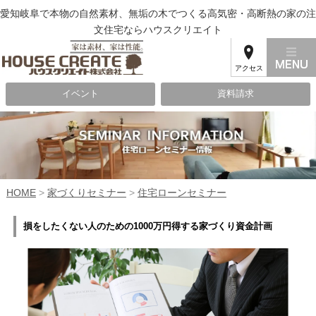
愛知岐阜で本物の自然素材、無垢の木でつくる高気密・高断熱の家の注
文住宅ならハウスクリエイト
アクセス
イベント
資料請求
HOME
>
家づくりセミナー
>
住宅ローンセミナー
損をしたくない人のための1000万円得する家づくり資金計画