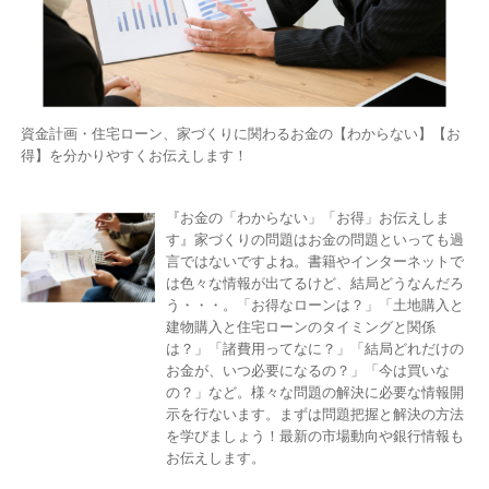
資金計画・住宅ローン、家づくりに関わるお金の【わからない】【お
得】を分かりやすくお伝えします！
『お金の「わからない」「お得」お伝えしま
す』家づくりの問題はお金の問題といっても過
言ではないですよね。書籍やインターネットで
は色々な情報が出てるけど、結局どうなんだろ
う・・・。「お得なローンは？」「土地購入と
建物購入と住宅ローンのタイミングと関係
は？」「諸費用ってなに？」「結局どれだけの
お金が、いつ必要になるの？」「今は買いな
の？」など。様々な問題の解決に必要な情報開
示を行ないます。まずは問題把握と解決の方法
を学びましょう！最新の市場動向や銀行情報も
お伝えします。