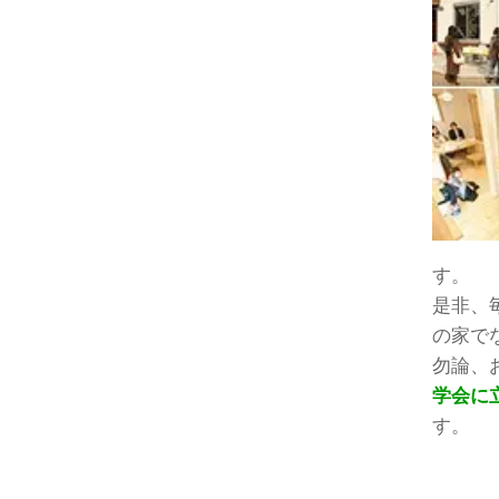
す。
是非、
の家で
勿論、
学会に
す。