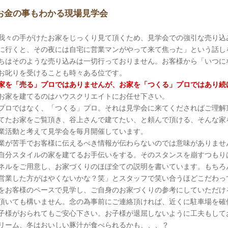
お金の事もわかる現場見学会
我々の手がけたお家をじっくり見て頂くため、見学会での強引な売り込
に行くと、その夜には自宅に営業マンがやって来て焦った」という話し
ちはそのような売り込みは一切行っておりません。お客様から「いつに
お叱りを受けることも時々ある位です。
家を「売る」プロではありませんが、お家を「つくる」プロではあり続
お家を建てるのはハウスクリエイトにお任せ下さい。
プロではなく、「つくる」プロ。それは見学会に来てくださればご理解
てたお家をご覧頂き、谷上さんで建てたい、と頼んで頂ける、そんな家
業活動と考えて見学会を毎月開催しています。
業が苦手でお客様に伝えるべき情報が伝わらないのでは意味がありませ
自分スタイルの家を建てるお手伝いをする。そのスタンスを崩すつもり
ネルをご用意し、お家づくりのほぼ全ての説明を書いています。もちろ
営業した方がはやくないかな？笑」とスタッフで笑い合うほどこだわっ
をお客様のペースで見学し、ご自身のお家づくりの参考にしていただけ
頂いても構いません。念の為事前にご連絡頂ければ、近くに駐車場を確
子様がおられてもご安心下さい。お子様が退屈しないように工夫もして
リーム、冬はおいしい豚汁が食べられるかも、、、？