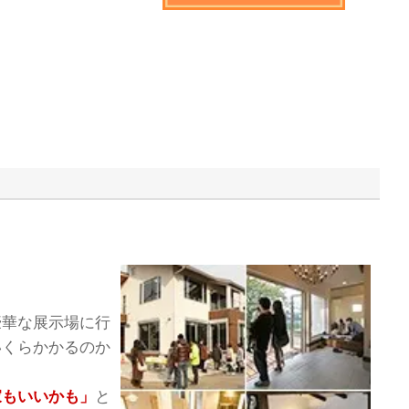
。
豪華な展示場に行
いくらかかるのか
家もいいかも」
と