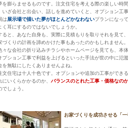
夢を膨らませるものです。注文住宅を考える際の楽しい時
、いざ会社と出会い、話しを進めていくと、オプション工
局は
展示場で描いた夢がほとんどかなわない
プランになっ
よく耳にするのではないでしょうか。
すると、あなた自身も、実際に見積もりを取りそれを見て
家づくりの計画を諦めかけた事もあったのかもしれません
色々な会社の折り込みチラシやホームページを見ても、本
オプション工事で利益を上げるといった手法が世の中に氾
金を無駄にしたくありませんよね。
注文住宅は十人十色です。オプションや追加の工事ができ
れにいくらかかるのか、
バランスのとれた工事・価格なの
のでしょう。
お家づくりを成功させる「一