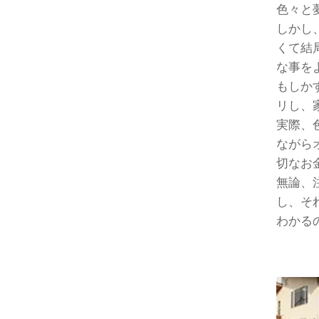
色々と
しかし
くて結
な事を
もしか
リし、
実際、
ながら
切なお
無論、
し、そ
わかる