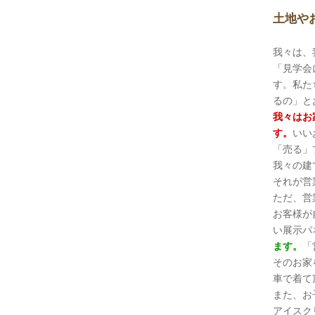
土地や
我々は、
「見学会
す。私た
るの」と
我々はお
す。
いい
「売る」
我々の建
それが営
ただ、営
お客様が
い展示パ
ます。
「
そのお家
車で着て
また、お
アイスク