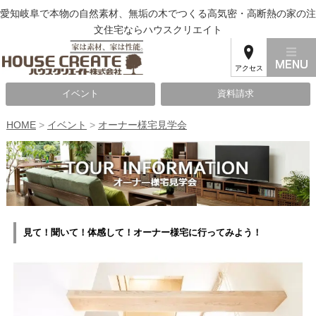
愛知岐阜で本物の自然素材、無垢の木でつくる高気密・高断熱の家の注
文住宅ならハウスクリエイト
アクセス
イベント
資料請求
HOME
>
イベント
>
オーナー様宅見学会
見て！聞いて！体感して！オーナー様宅に行ってみよう！